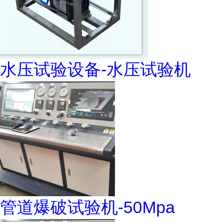
水压试验设备-水压试验机
管道爆破试验机-50Mpa