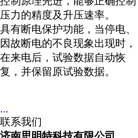
控制原理先进，能够正确控制
压力的精度及升压速率。
具有断电保护功能，当停电、
因故断电的不良现象出现时，
在来电后，试验数据自动恢
复，并保留原试验数据。
...
联系我们
济南思明特科技有限公司