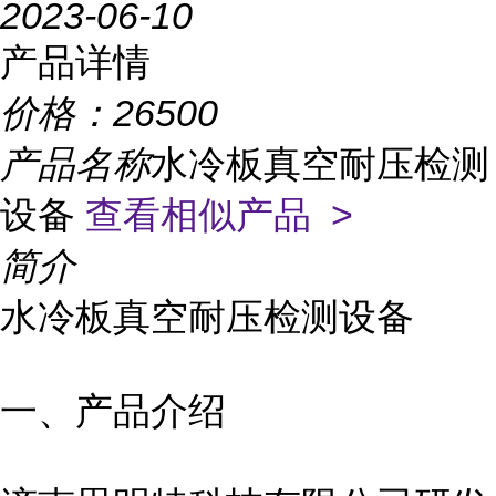
2023-06-10
产品详情
价格：
26500
产品名称
水冷板真空耐压检测
设备
查看相似产品 >
简介
水冷板真空耐压检测设备
一、产品介绍