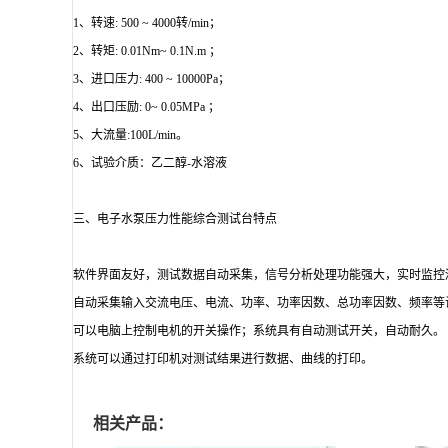
1、转速: 500 ~ 4000转/min；
2、转矩: 0.01Nm~ 0.1N.m ；
3、进口压力: 400 ~ 10000Pa；
4、出口压励: 0~ 0.05MPa ；
5、大流量:100L/min。
6、试验介质：乙二醇-水溶液
三、电子水泵压力性能综合测试台特点
软件界面友好，测试数据自动采集，信号分析处理功能强大，实时监控
自动采集输入交流电压、电流、功率、功率因数、总功率因数、频率等
可以电脑上控制电机的开关操作；系统具有自动测试开关，自动耐久。
系统可以通过打印机对测试结果进行数据、曲线的打印。
相关产品：