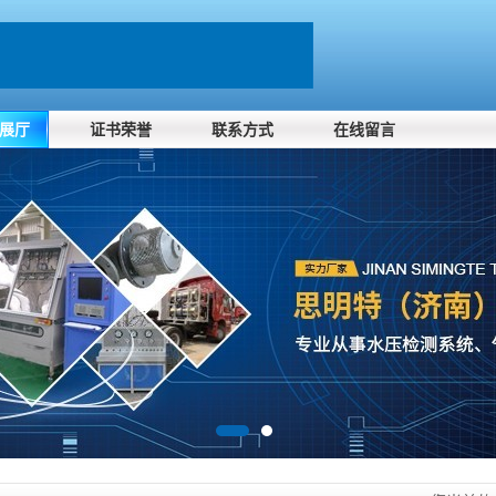
展厅
证书荣誉
联系方式
在线留言