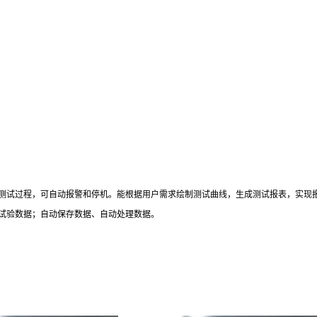
测试过程，可自动报警和停机。能根据用户需求绘制测试曲线，生成测试报表，实现
试验数据；自动保存数据、自动处理数据。