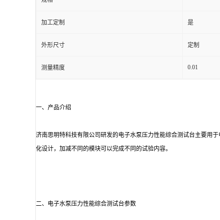
规格
加工定制
是
外形尺寸
定制
0.01
测量精度
一、产品介绍
济南思明特科技有限公司研发的
电子水泵压力性能综合测试台
主要用于
化设计，加减不同的模块可以完成不同的试验内容。
二、电子水泵压力性能综合测试台参数