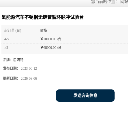
您当前的位置：
网
氢能源汽车不锈钢无缝管循环脉冲试验台
起订量 (台)
价格
4-5
￥
70000.00 /台
≥5
￥
68000.00 /台
品牌：
思明特
发布日期：
2023-06-12
更新日期：
2026-08-06
发送咨询信息