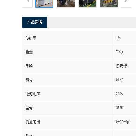
产品详请
1%
分辨率
70kg
重量
品牌
思明特
0142
货号
220v
电源电压
SUP-
型号
0~30Mpa
测量范围