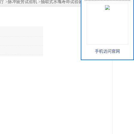
厅
>
脉冲疲劳试验机
>
抽取式水嘴寿命试验装置-思明特科技
手机访问官网