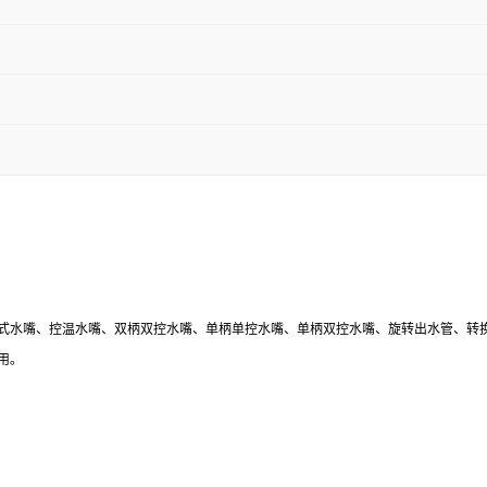
式水嘴、控温水嘴、双柄双控水嘴、单柄单控水嘴、单柄双控水嘴、旋转出水管、转
用。