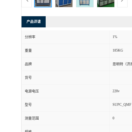
产品详请
1%
分辨率
185KG
重量
品牌
思明特（济
货号
220v
电源电压
SUPC_QMF
型号
0
测量范围