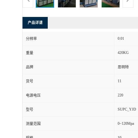
产品详请
0.01
分辨率
420KG
重量
品牌
思明特
11
货号
220
电源电压
SUPC_YJD
型号
0~120Mpa
测量范围
10