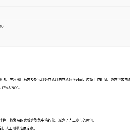
00
照明、应急出口标志及指示灯等应急灯的应急转换时间、应急工作时间、静态泄放电
45-2000。
计算，将繁杂的实验步骤集中简约化，减少了人工参与的时间。
精度比人工测量准确度高。