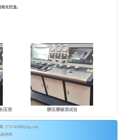
智能化控温。
水压测
静压爆破测试台
: 2715745800@qq.com
品商务网