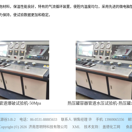
泡材料，保温性能良好，特有的气流循环装置，使腔内温度均匀，采用先进的微电脑
力保持，使试验数据更加和稳定。
管道爆破试验机-50Mpa
热压罐容器管道水压试验机-热压罐
试系统
谷3-B-2
电话：86-0531-88885633
联系人: 销售经理 许
手机: 13969065356
邮箱
yright (©) 2026
济南思明特科技有限公司
XML
技术支持：
盖德化工网
食