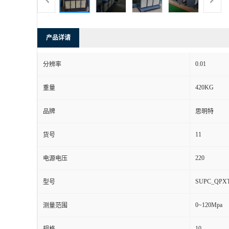
产品详请
0.01
分辨率
420KG
重量
品牌
思明特
11
货号
220
电源电压
SUPC_QPXT
型号
0~120Mpa
测量范围
10