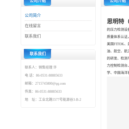
公司介绍
公司介绍
公司简介
思明特
在线留言
的压力检测设
联系我们
质量体系认证。
美国FITOK
油、航空、航
联系我们
的研发、检测
力控制检测台
联系人：销售经理 许
学、中国海洋
电 话：86-0531-88885633
邮箱：2715745800@qq.com
传真：86-0531-88885633
地 址：工业北路5577号能源谷3-B-2