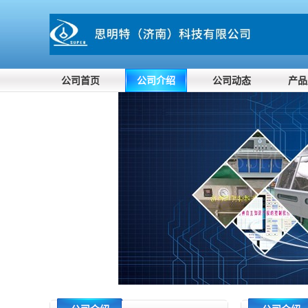
公司首页
公司介绍
公司动态
产品