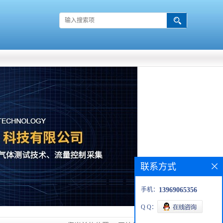
联系方式
手机：
13969065356
Q Q：