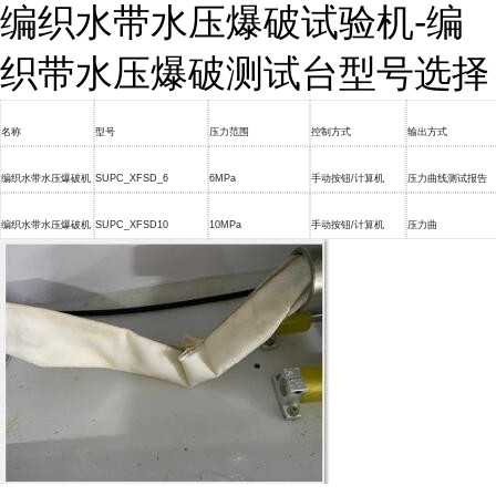
编织水带水压爆破试验机
-
编
织带水压爆破测试台型号选择
名称
型号
压力范围
控制方式
输出方式
编织水带水压爆破机
SUPC_XFSD_6
6MPa
手动按钮
/
计算机
压力曲线测试报告
编织水带水压爆破机
SUPC_XFSD10
10MPa
手动按钮
/
计算机
压力曲