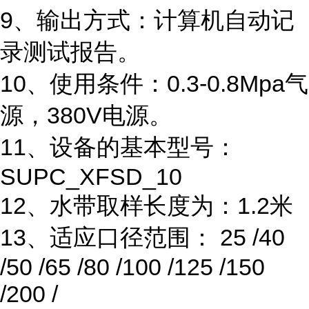
9
、输出方式：计算机自动记
录测试报告。
10
、使用条件：
0.3-0.8Mpa
气
源，
380V
电源。
11
、设备的基本型号：
SUPC_XFSD_10
12
、水带取样长度为：
1.2
米
13
、适应口径范围：
25 /40
/50 /65 /80 /100 /125 /150
/200 /