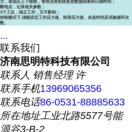
力，体现出上下限线，管理员有权限更改数据结果和日期时间；
断电后，记录相关参数；
3个工位，独立工作，互不影响；
控制模式下,须能设定工作压力值、卸荷压力值、休息时间及试验循环次
数。
...
联系我们
济南思明特科技有限公司
联系人
销售经理 许
联系手机
13969065356
联系电话
86-0531-88885633
所在地址
工业北路5577号能
源谷3-B-2