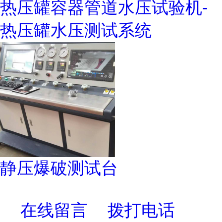
热压罐容器管道水压试验机-
热压罐水压测试系统
静压爆破测试台
在线留言
拨打电话