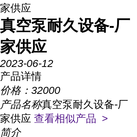
家供应
真空泵耐久设备-厂
家供应
2023-06-12
产品详情
价格：
32000
产品名称
真空泵耐久设备-厂
家供应
查看相似产品 >
简介