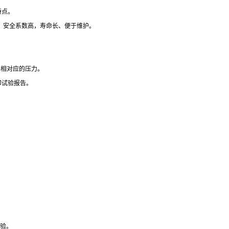
特点。
，安全系数高，寿命长、便于维护。
择相对应的压力。
印试验报告。
校验。