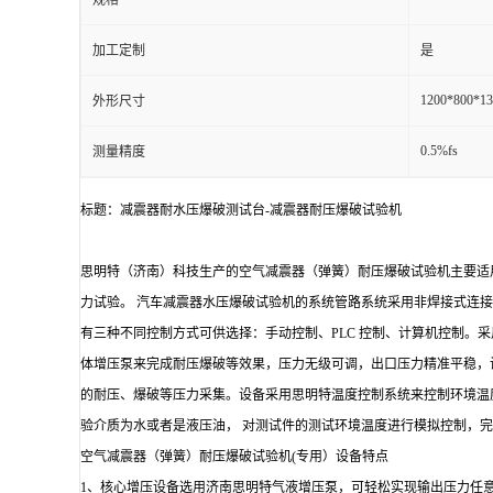
规格
加工定制
是
1200*800*13
外形尺寸
0.5%fs
测量精度
标题：减震器耐水压爆破测试台-减震器耐压爆破试验机
思明特（济南）科技生产的空气减震器（弹簧）耐压爆破试验机主要适
力试验。 汽车减震器水压爆破试验机的系统管路系统采用非焊接式连
有三种不同控制方式可供选择：手动控制、PLC 控制、计算机控制。
体增压泵来完成耐压爆破等效果，压力无级可调，出口压力精准平稳，
的耐压、爆破等压力采集。设备采用思明特温度控制系统来控制环境温
验介质为水或者是液压油， 对测试件的测试环境温度进行模拟控制，
空气减震器（弹簧）耐压爆破试验机(专用）设备特点
1、核心增压设备选用济南思明特气液增压泵，可轻松实现输出压力任