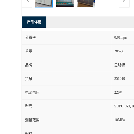
产品详请
0.01mpa
分辨率
285kg
重量
品牌
思明特
251010
货号
220V
电源电压
SUPC_JZQB
型号
10MPa
测量范围