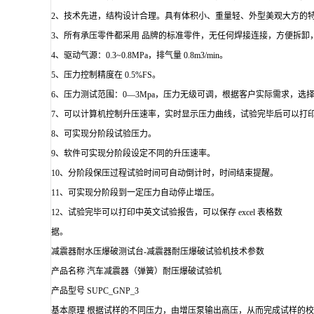
2、技术先进，结构设计合理。具有体积小、重量轻、外型美观大方的
3、所有承压零件都采用 品牌的标准零件，无任何焊接连接，方便拆卸
4、驱动气源：0.3~0.8MPa，排气量 0.8m3/min。
5、压力控制精度在 0.5%FS。
6、压力测试范围：0—3Mpa，压力无级可调，根据客户实际需求，选
7、可以计算机控制升压速率，实时显示压力曲线，试验完毕后可以打
8、可实现分阶段试验压力。
9、软件可实现分阶段设定不同的升压速率。
10、分阶段保压过程试验时间可自动倒计时，时间结束提醒。
11、可实现分阶段到一定压力自动停止增压。
12、试验完毕可以打印中英文试验报告，可以保存 excel 表格数
据。
减震器耐水压爆破测试台-减震器耐压爆破试验机技术参数
产品名称 汽车减震器（弹簧）耐压爆破试验机
产品型号 SUPC_GNP_3
基本原理 根据试样的不同压力，由增压泵输出高压，从而完成试样的