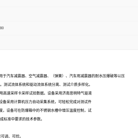
80
用于汽车减震器、空气减震器、（弹簧）、汽车用减震器的耐水压爆破等以压
接。测试流体系统和驱动流体系统分离、测试介质多样化。
采用高速采样卡采样试验数据。设备采用济南思明特气驱液
设备采用计算机压力自动采集系统，可轻松完成对测试件
度，设备可在防爆箱中的不锈钢水槽中增压温度控制，试
完成标准中要求的技术参数。
意可调、可控。