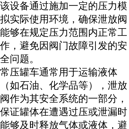
该设备通过施加一定的压力模
拟实际使用环境，确保泄放阀
能够在规定压力范围内正常工
作，避免因阀门故障引发的安
全问题。
常压罐车通常用于运输液体
（如石油、化学品等），泄放
阀作为其安全系统的一部分，
保证罐体在遭遇过压或泄漏时
能够及时释放气体或液体，避