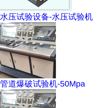
水压试验设备-水压试验机
管道爆破试验机-50Mpa