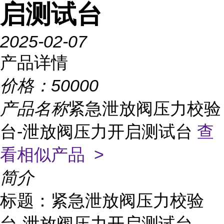
启测试台
2025-02-07
产品详情
价格：
50000
产品名称
紧急泄放阀压力校验
台-泄放阀压力开启测试台
查
看相似产品 >
简介
标题：紧急泄放阀压力校验
台-泄放阀压力开启测试台