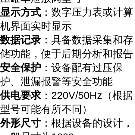
显示方式
：数字压力表或计算
机界面实时显示
数据记录
：具备数据采集和存
储功能，便于后期分析和报告
安全保护
：设备配有过压保
护、泄漏报警等安全功能
供电要求
：220V/50Hz（根据
型号可能有所不同）
外形尺寸
：根据设备的设计，