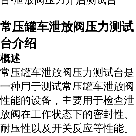
常压罐车泄放阀压力测试
台介绍
概述
常压罐车泄放阀压力测试台是
一种用于测试常压罐车泄放阀
性能的设备，主要用于检查泄
放阀在工作状态下的密封性、
耐压性以及开关反应等性能。