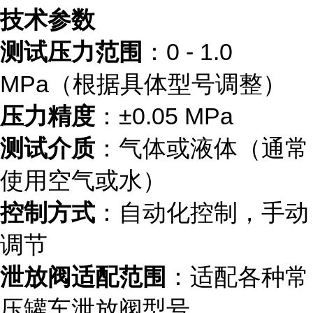
技术参数
测试压力范围
：0 - 1.0
MPa（根据具体型号调整）
压力精度
：±0.05 MPa
测试介质
：气体或液体（通常
使用空气或水）
控制方式
：自动化控制，手动
调节
泄放阀适配范围
：适配各种常
压罐车泄放阀型号