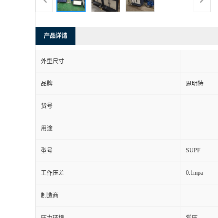
产品详请
外型尺寸
品牌
思明特
货号
用途
SUPF
型号
0.1mpa
工作压差
制造商