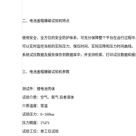
二、电池盖帽爆破试验机特点
使用安全，全方位的安全防护体系，可充分保障整个平台在运行过程中
可以实时监控当前的实际压力、保压时间、实际压降和压力时间曲线。
系统试压数据及报告保存到数据库中，并支持检索、打印试压数据和报告
三、电池盖帽爆破试验机参数
测试件：锂电池壳体
试验介质：空气、氮气 后者液体
介质温度：常温
试验压力：0~100bar
压力精度：1%FS
试验工位：单工位试验