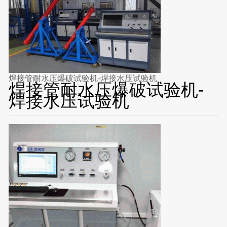
焊接管耐水压爆破试验机-焊接水压试验机
焊接管耐水压爆破试验机-
焊接水压试验机