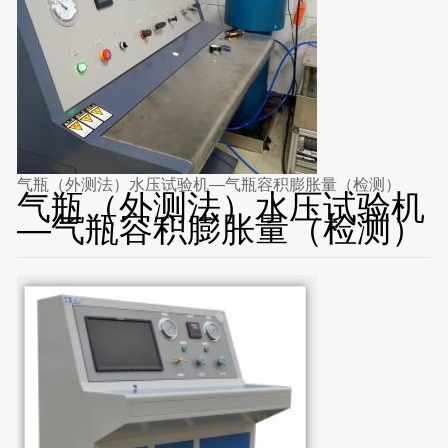
气瓶（外测法）水压试验机—气瓶容积膨胀量（检测）
气瓶（外测法）水压试验机
—气瓶容积膨胀量（检测）