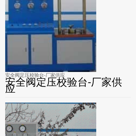
安全阀定压校验台-厂家供应
安全阀定压校验台-厂家供
应