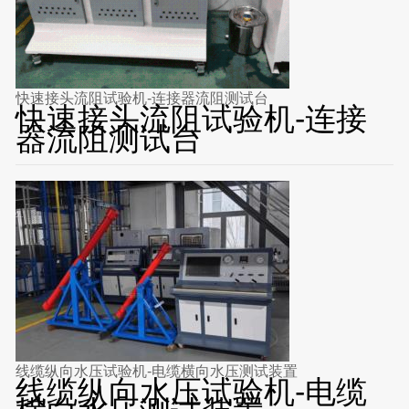
快速接头流阻试验机-连接器流阻测试台
快速接头流阻试验机-连接
器流阻测试台
线缆纵向水压试验机-电缆横向水压测试装置
线缆纵向水压试验机-电缆