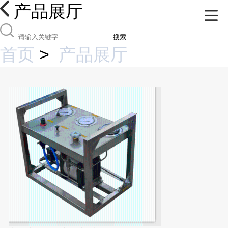
产品展厅
搜索
首页
>
产品展厅