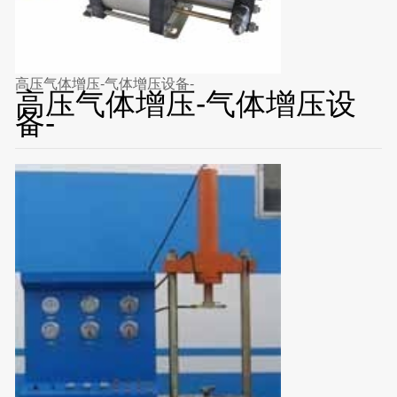
高压气体增压-气体增压设备-
高压气体增压-气体增压设
备-