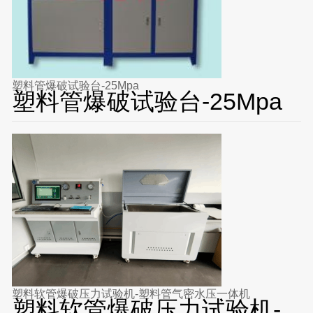
塑料管爆破试验台-25Mpa
塑料管爆破试验台-25Mpa
塑料软管爆破压力试验机-塑料管气密水压一体机
塑料软管爆破压力试验机-