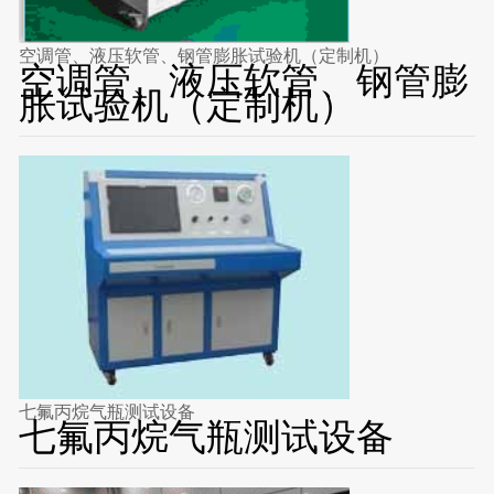
空调管、液压软管、钢管膨胀试验机（定制机）
空调管、液压软管、钢管膨
胀试验机（定制机）
七氟丙烷气瓶测试设备
七氟丙烷气瓶测试设备