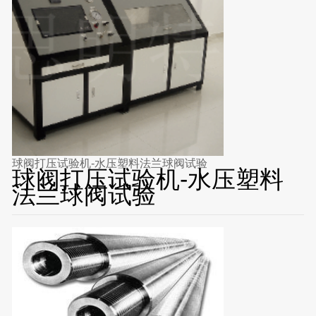
球阀打压试验机-水压塑料法兰球阀试验
球阀打压试验机-水压塑料
法兰球阀试验