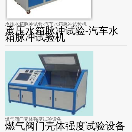
承压水箱脉冲试验-汽车水箱脉冲试验机
承压水箱脉冲试验-汽车水
箱脉冲试验机
燃气阀门壳体强度试验设备
燃气阀门壳体强度试验设备