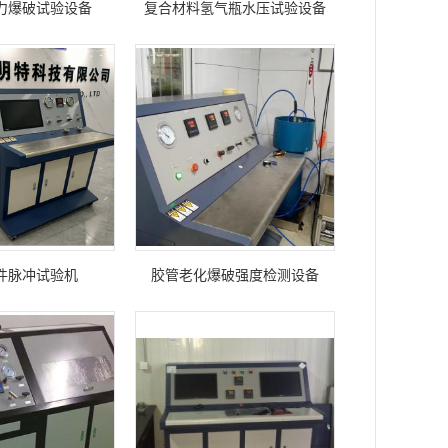
力爆破试验设备
复合材料氢气瓶水压试验设备
件脉冲试验机
胶管老化爆破强度检测设备