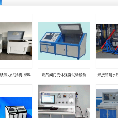
破压力试验机-塑料
燃气阀门壳体强度试验设备
焊接管耐水
密水压一体机
水