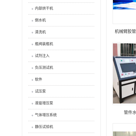
内部烘干机
倒水机
机械臂胶管
清洗机
器人软
瓶阀装瓶机
试剂注入
负压测试机
软件
试压泵
液驱增压泵
管件
气体增压系统
静压试验机