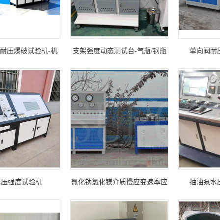
耐压爆破试验机-机
支架强度动态测试台-气瓶/钢瓶
单向阀耐
管保压爆破试验机
支架强度动态测试平台（CNG车
载气瓶）
水压强度试验机
氯化钠氯化镁介质慢应变速率应
抽油泵水
力腐蚀试验机