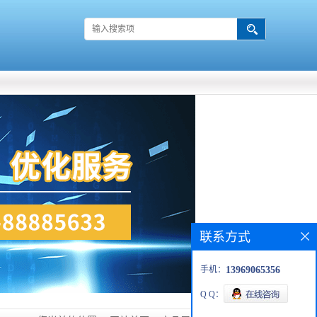
联系方式
手机：
13969065356
Q Q：