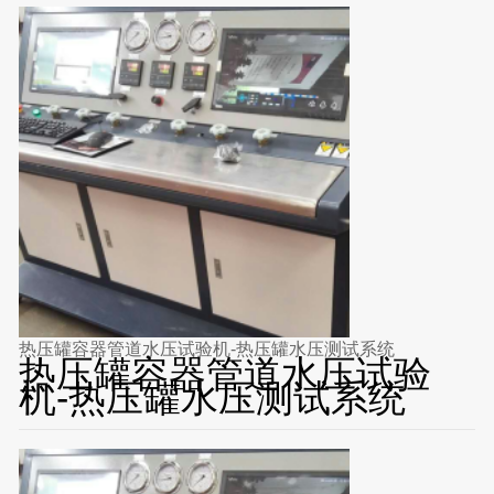
热压罐容器管道水压试验机-热压罐水压测试系统
热压罐容器管道水压试验
机-热压罐水压测试系统