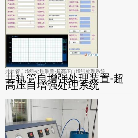
共轨管自增强处理装置-超高压自增强处理系统
共轨管自增强处理装置-超
高压自增强处理系统