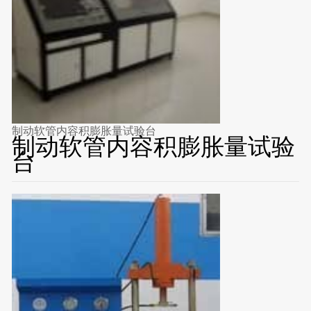
制动软管内容积膨胀量试验台
制动软管内容积膨胀量试验
台