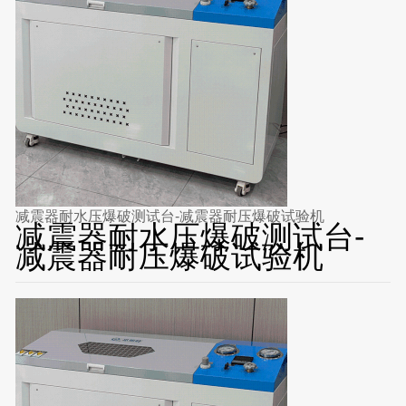
减震器耐水压爆破测试台-减震器耐压爆破试验机
减震器耐水压爆破测试台-
减震器耐压爆破试验机