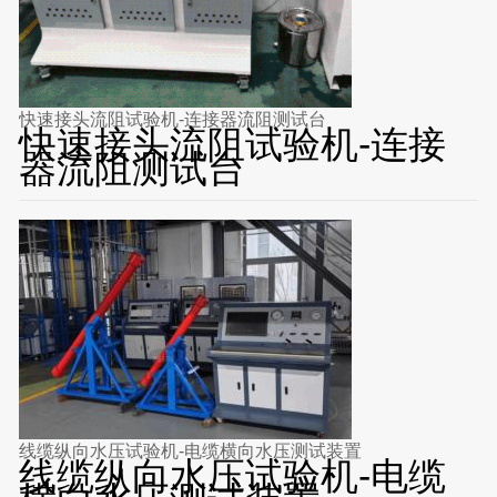
快速接头流阻试验机-连接器流阻测试台
快速接头流阻试验机-连接
器流阻测试台
线缆纵向水压试验机-电缆横向水压测试装置
线缆纵向水压试验机-电缆