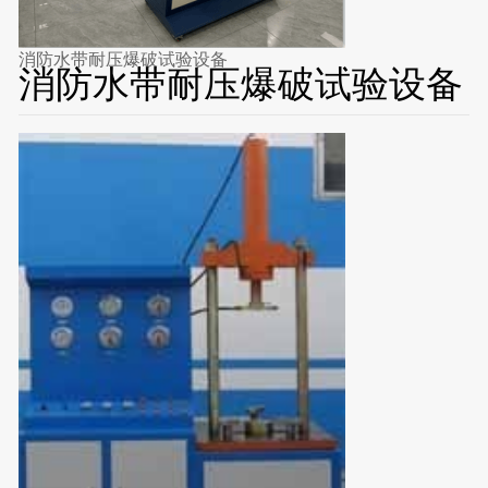
消防水带耐压爆破试验设备
消防水带耐压爆破试验设备