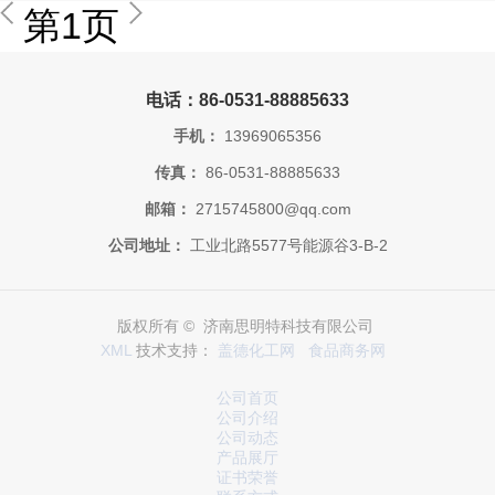
第1页
电话：86-0531-88885633
手机：
13969065356
传真：
86-0531-88885633
邮箱：
2715745800@qq.com
公司地址：
工业北路5577号能源谷3-B-2
版权所有 © 济南思明特科技有限公司
XML
技术支持：
盖德化工网
食品商务网
公司首页
公司介绍
公司动态
产品展厅
证书荣誉