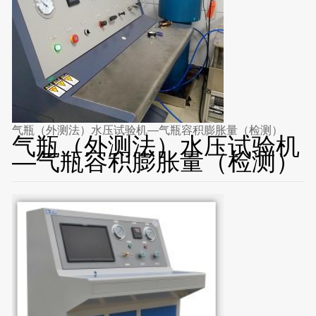
气瓶（外测法）水压试验机—气瓶容积膨胀量（检测）
气瓶（外测法）水压试验机
—气瓶容积膨胀量（检测）