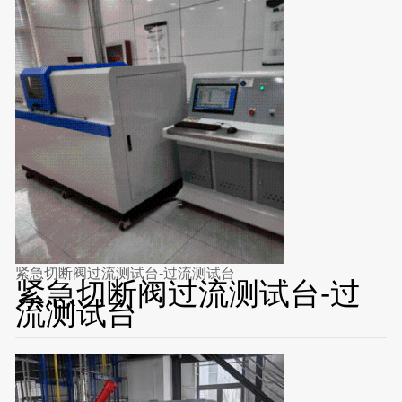
紧急切断阀过流测试台-过流测试台
紧急切断阀过流测试台-过
流测试台